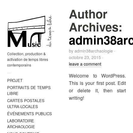
Author
Archives:
admin38arc
by
admin38archaologie
·
Collection, production &
octobre 23, 2015
·
activation de temps libres
leave a comment
contemporains
—
Welcome to WordPress.
PROJET
This is your first post. Edit
PORTRAITS DE TEMPS
or delete it, then start
LIBRE
writing!
CARTES POSTALES
ULTRA-LOCALES
ÉVÉNEMENTS PUBLICS
LABORATOIRE
ARCHAOLOGIE